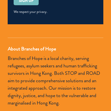
leave
this
We respect your privacy.
field
empty.
About Branches of Hope
Branches of Hope is a local charity, serving
refugees, asylum seekers and human trafficking
survivors in Hong Kong. Both STOP and ROAD
aim to provide comprehensive solutions and an
integrated approach. Our mission is to restore
dignity, justice, and hope to the vulnerable and
marginalised in Hong Kong.