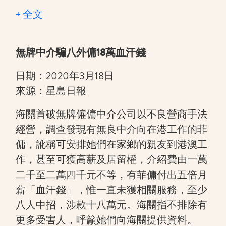
+ 全文
無牌中介騙八外傭18萬血汗錢
日期：2020年3月18日
來源：星島日報
海關首破無牌僱傭中介公司以不良營商手法
經營，調查發現有無良中介向在港工作的菲
傭，訛稱可安排她們在家鄉的親友到港澳工
作，甚至可獲高薪及居留權，介紹費由一萬
二千至二萬四千元不等，有菲傭付出五倍月
薪「血汗錢」，惟一直未獲相關服務，至少
八人中招，涉款十八萬元。海關指不排除有
更多受害人，呼籲她們向海關提供資料。