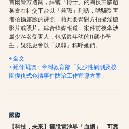
首爾警方透露，綽號「博士」的團伙主腦趙
某會在社交平台以「兼職」利誘，哄騙受害
者拍攝露臉的裸照，藉此要脅對方拍攝淫穢
影片或照片。綜合韓媒報道，案件前後牽涉
最少74名受害人，包括最年幼的11歲小學
生，疑犯更會以「奴隸」稱呼她們。
+ 全文
+ 延伸閱讀：台灣教育部「兒少性剝削及校
園復仇式色情事件防治工作宣導方案」
國際
【科技．未來】擺脫電池界「血鑽」 可靠