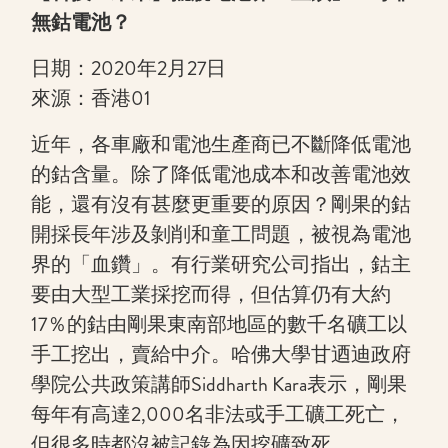
無鈷電池？
日期：2020年2月27日
來源：香港01
近年，各車廠和電池生產商已不斷降低電池
的鈷含量。除了降低電池成本和改善電池效
能，還有沒有甚麼更重要的原因？剛果的鈷
開採長年涉及剝削和童工問題，被視為電池
界的「血鑽」。有行業研究公司指出，鈷主
要由大型工業採挖而得，但估算仍有大約
17％的鈷由剛果東南部地區的數千名礦工以
手工挖出，賣給中介。哈佛大學甘迺迪政府
學院公共政策講師Siddharth Kara表示，剛果
每年有高達2,000名非法或手工礦工死亡，
但很多時都沒被記錄為因挖礦致死。