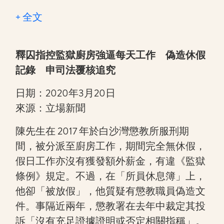
+ 全文
釋囚指控監獄廚房強逼每天工作 偽造休假
記錄 申司法覆核追究
日期：2020年3月20日
來源：立場新聞
陳先生在 2017 年於白沙灣懲教所服刑期
間，被分派至廚房工作，期間完全無休假，
假日工作亦沒有獲發額外薪金，有違《監獄
條例》規定。不過，在「所員休息簿」上，
他卻「被放假」，他質疑有懲教職員偽造文
件。事隔近兩年，懲教署在去年中裁定其投
訴「沒有充足證據證明或否定相關指稱」。