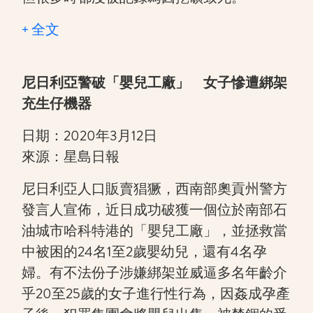
+ 全文
尼日利亞警破「嬰兒工廠」 女子慘遭綁架
充生仔機器
日期：2020年3月12日
來源：星島日報
尼日利亞人口販賣猖獗，西南部奧貢州警方
發言人宣佈，近日成功破獲一個位於南部石
油城市哈科特港的「嬰兒工廠」，並拯救當
中被困的24名1至2歲嬰幼兒，還有4名孕
婦。有不法份子涉嫌綁架並威逼多名年齡介
乎20至25歲的女子進行性行為，因姦成孕產