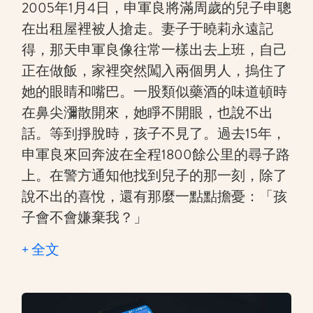
2005年1月4日，申軍良將滿周歲的兒子申聰
在出租屋裡被人搶走。妻子于曉莉永遠記
得，那天申軍良像往常一樣出去上班，自己
正在做飯，家裡突然闖入兩個男人，摀住了
她的眼睛和嘴巴。一股類似藥酒的味道頓時
在鼻尖瀰散開來，她睜不開眼，也說不出
話。等到掙脫時，孩子不見了。過去15年，
申軍良來回奔波在全程1800餘公里的尋子路
上。在警方通知他找到兒子的那一刻，除了
說不出的喜悅，還有那麼一點點擔憂：「孩
子會不會嫌棄我？」
+ 全文