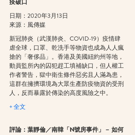
疫破口
日期：2020年3月13日
來源：風傳媒
新冠肺炎（武漢肺炎、COVID-19）疫情肆
虐全球，口罩、乾洗手等物資也成為人人瘋
搶的「奢侈品」。香港及美國紐約州等地，
動員監所內的囚犯趕工填補缺口，但人權工
作者警告，獄中衛生條件惡劣且人滿為患，
這群在擁擠環境為大眾生產防疫物資的受刑
人，反而暴露於傳染的高度風險之中。
+ 全文
評論：葉靜倫／南韓「N號房事件」－ 如何