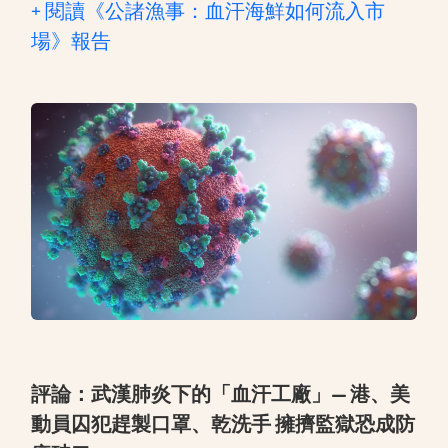
+ 閱讀《公諸漁事：血汗海鮮如何流入市
場》報告
評論：武漢肺炎下的「血汗工廠」— 港、美
動員囚犯趕製口罩、乾洗手 擁擠監獄恐成防