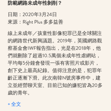
防範網路未成年性剝削？
日期：2020年3月24日
來源：Right Plus 多多益善
線上未成年／孩童性影像犯罪已是全球關注
的網路世代新興議題。2019年，英國網路觀
察基金會IWF報告指出，光是在2018年，他
們就刪除了超過10.5萬個未成年性虐網站，
平均每5分鐘會發現一張有害照片或影片，
創下史上最高紀錄。值得注意的是，犯罪年
齡正逐漸下滑。此次南韓N號房事件中，建
立並經營聊天室、目前已知的嫌犯皆為20多
歲的青年。
+ 全文