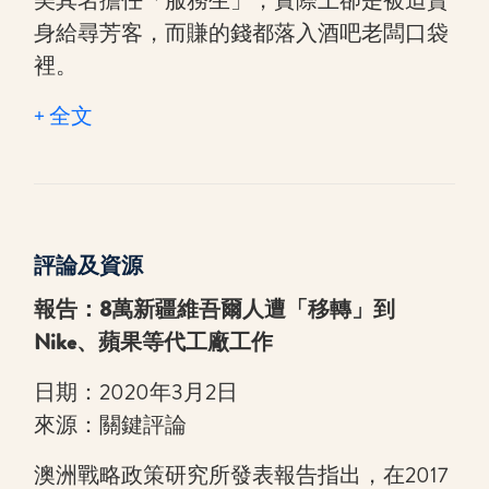
美其名擔任「服務生」，實際上卻是被迫賣
身給尋芳客，而賺的錢都落入酒吧老闆口袋
裡。
+ 全文
評論及資源
報告：8萬新疆維吾爾人遭「移轉」到
Nike、蘋果等代工廠工作
日期：2020年3月2日
來源：關鍵評論
澳洲戰略政策研究所發表報告指出，在2017