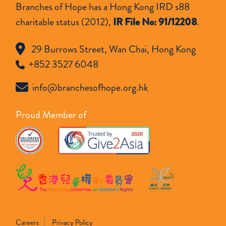
Branches of Hope has a Hong Kong IRD s88
charitable status (2012),
IR File No: 91/12208
.
29 Burrows Street, Wan Chai, Hong Kong
+852 3527 6048
info@branchesofhope.org.hk
Proud Member of
Careers
Privacy Policy