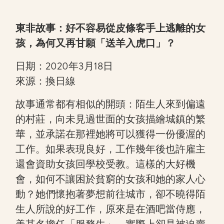
東非故事：好不容易從皮條客手上逃離的女
孩，為何又再甘願「送羊入虎口」？
日期：2020年3月18日
來源：換日線
故事通常都有相似的開頭：陌生人來到偏遠
的村莊，向未見過世面的女孩描繪城鎮的繁
華，並承諾在那裡她將可以獲得一份優渥的
工作。如果表現良好，工作幾年後也許雇主
還會資助女孩回學校受教。這樣的大好機
會，如何不讓困於貧窮的女孩和她的家人心
動？她們懷抱著夢想前往城市，卻不曉得陌
生人所說的好工作，原來是在酒吧當侍應，