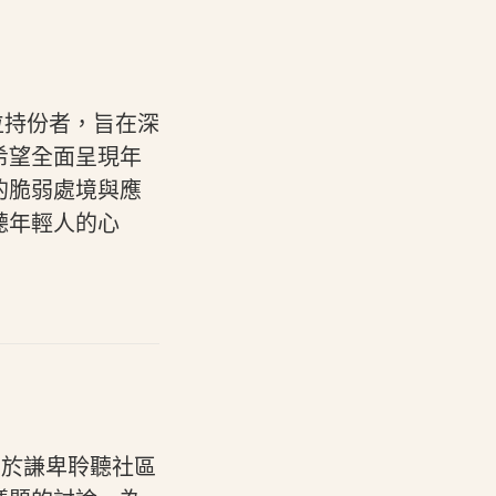
4 位持份者，旨在深
希望全面呈現年
的脆弱處境與應
聽年輕人的心
在於謙卑聆聽社區