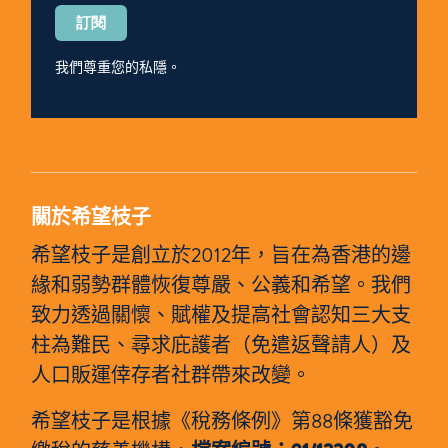
Please
leave
this
我們尊重您的私隱。
field
empty.
關於希望枝子
希望枝子是創立於2012年，旨在為香港的邊
緣和弱勢群體恢復尊嚴、公義和希望。我們
致力透過關懷、賦權及提高社會認知三大支
柱為難民、尋求庇護者（免遣返聲請人）及
人口販運倖存者社群帶來改變。
希望枝子是根據《稅務條例》第88條獲豁免