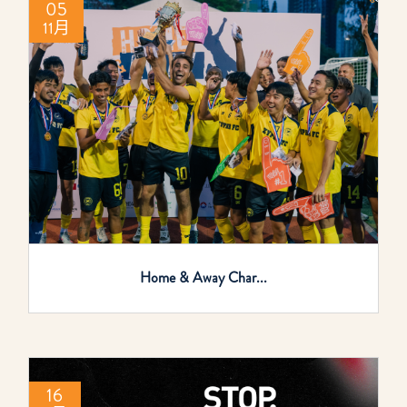
05
11月
Home & Away Char...
16