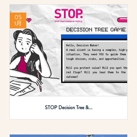
05
1月
STOP Decision Tree &...