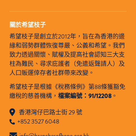
關於希望枝子
希望枝子是創立於2012年，旨在為香港的邊
緣和弱勢群體恢復尊嚴、公義和希望。我們
致力透過關懷、賦權及提高社會認知三大支
柱為難民、尋求庇護者（免遣返聲請人）及
人口販運倖存者社群帶來改變。
希望枝子是根據《稅務條例》第88條獲豁免
繳稅的慈善機構，
檔案編號：91/12208
。
香港灣仔巴路士街 29 號
+852 3527 6048
info@branchesofhope.org.hk