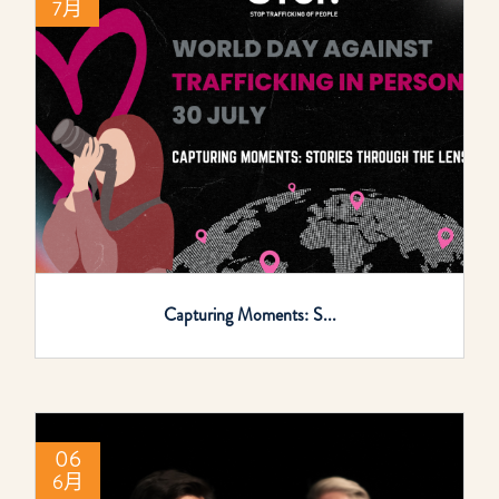
7月
Capturing Moments: S...
06
6月