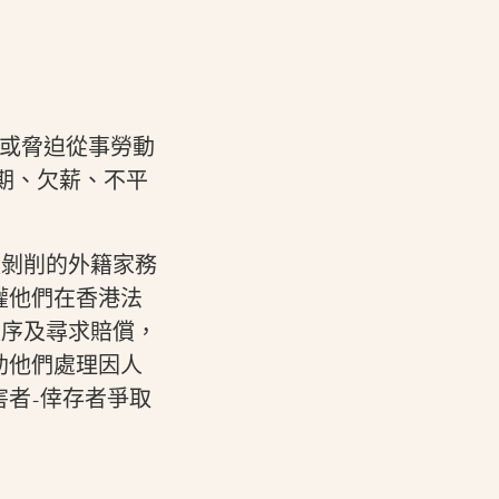
騙或脅迫從事勞動
假期、欠薪、不平
被剝削的外籍家務
權他們在香港法
程序及尋求賠償，
助他們處理因人
者-倖存者爭取