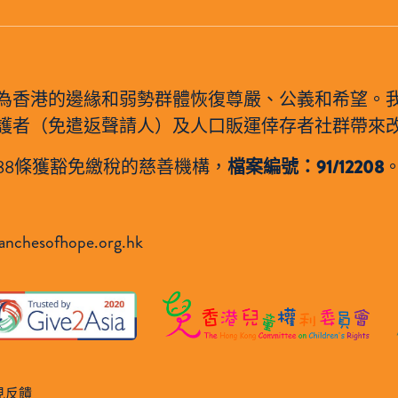
旨在為香港的邊緣和弱勢群體恢復尊嚴、公義和希望。
護者（免遣返聲請人）及人口販運倖存者社群帶來
88條獲豁免繳稅的慈善機構，
檔案編號：91/12208
anchesofhope.org.hk
見反饋