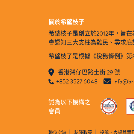
關於希望枝子
希望枝子是創立於2012年，
會認知三大支柱為難民、尋求庇
希望枝子是根據《稅務條例》第
香港灣仔巴路士街 29 號
+852 3527 6048
info@br
誠為以下機構之
會員
職位空缺
私隱政策
投訴、表揚與意