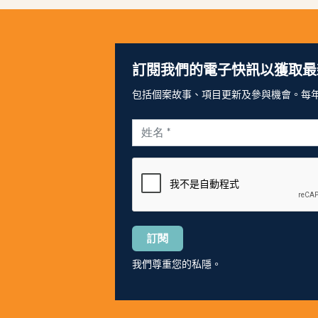
訂閱我們的電子快訊以獲取最
包括個案故事、項目更新及參與機會。每年 
Please
leave
this
我們尊重您的私隱。
field
empty.